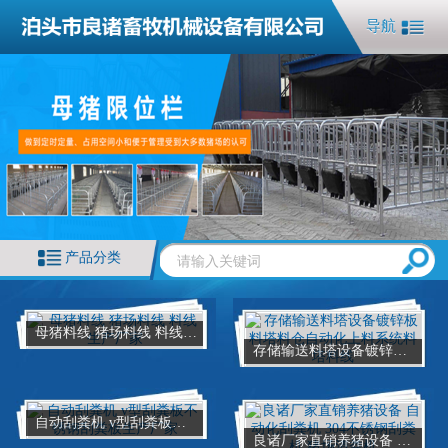
导航
产品分类
母猪料线 猪场料线 料线生产厂家
存储输送料塔设备镀锌板料塔料仓自动化上料系统料塔料线
自动刮粪机 v型刮粪板不锈钢刮粪板生产厂家
良诸厂家直销养猪设备 自动化刮粪机 304不锈钢刮粪机 猪场清粪机