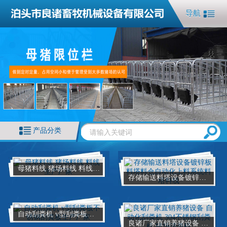
导航
产品分类
母猪料线 猪场料线 料线生产厂家
存储输送料塔设备镀锌板料塔料仓自动化上料系统料塔料线
自动刮粪机 v型刮粪板不锈钢刮粪板生产厂家
良诸厂家直销养猪设备 自动化刮粪机 304不锈钢刮粪机 猪场清粪机